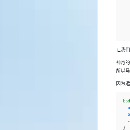
   
   
   
   
让我们
神奇的
所以马
因为运
bod
  o
  o
  -
}