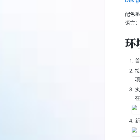
Desig
配色
语言
环
首
接
执
在
新