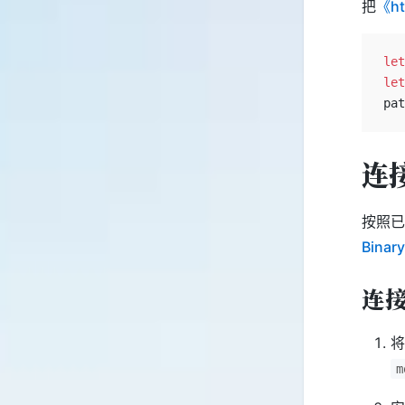
把
《h
let
let
pat
连
按照已
Binar
连
将
m