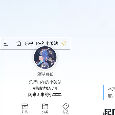
乐得自在的小破站
乐得自在
乐得自在的小破站
可能走错地方了吖
本文
闲来无事的小本本.
变
起
归档
分类
标签