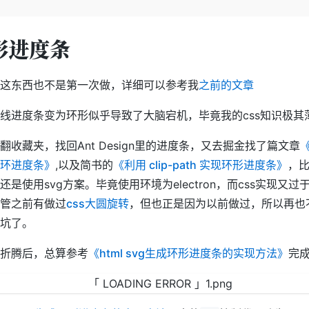
形进度条
这东西也不是第一次做，详细可以参考我
之前的文章
线进度条变为环形似乎导致了大脑宕机，毕竟我的css知识极其
翻收藏夹，找回Ant Design里的进度条，又去掘金找了篇文章
《
环进度条》
,以及简书的
《利用 clip-path 实现环形进度条》
，
还是使用svg方案。毕竟使用环境为electron，而css实现又过
管之前有做过
css大圆旋转
，但也正是因为以前做过，所以再也
坑了。
折腾后，总算参考
《html svg生成环形进度条的实现方法》
完