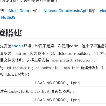
n
为设计标准，差不多也万事俱备了
系统：
Muzli Colors
API：
NeteaseCloudMusicApi
UI库：
ele
：
NodeJS
境搭建
先安装
nodejs
环境，毕竟不是第一次使用node，这个早早准备
着安装electron，因为我还不会使用electron-builder，而且
项目文件夹体积，选择全局安装
npm install electron -g
行
新建开发项目
md codemusic ; cd codemusic ; npm init
Windows环境下）
建完
和
界面如图所示
index.js
index.html