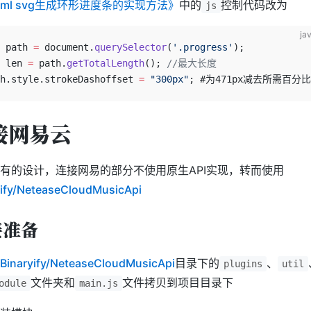
tml svg生成环形进度条的实现方法》
中的
控制代码改为
js
ja
 path 
=
 document.
querySelector
(
'.progress'
);
 len 
=
 path.
getTotalLength
(); 
//最大长度
h.style.strokeDashoffset 
=
 "300px"
; #为471px减去所需百分
接网易云
有的设计，连接网易的部分不使用原生API实现，转而使用
yify/NeteaseCloudMusicApi
接准备
Binaryify/NeteaseCloudMusicApi
目录下的
、
plugins
util
文件夹和
文件拷贝到项目目录下
odule
main.js