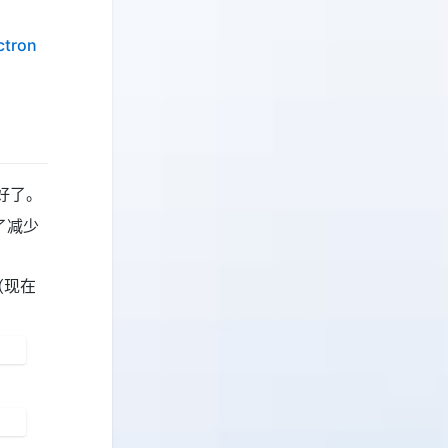
ctron
好了。
为了减少
（现在