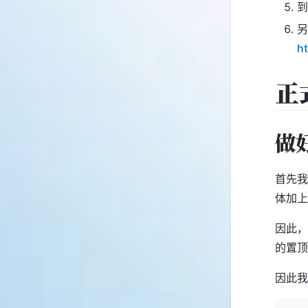
到
另
h
正
做
首先我
体加上
因此，
的置顶
因此我