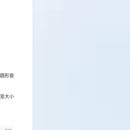
圆形窗
变大小
json