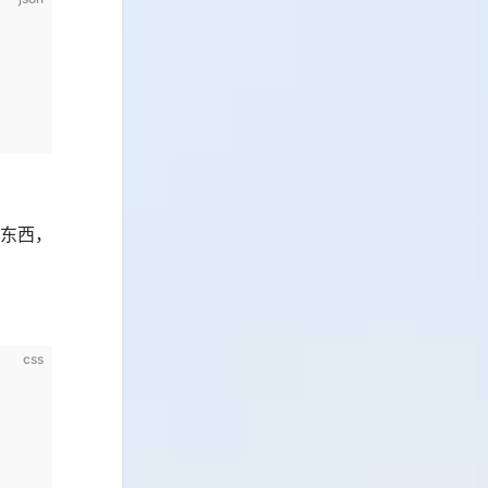
东西，
css