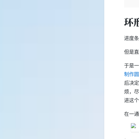
环
进度条
但是直
于是一
制作圆
后决定
烦，尽
进这个
在一通