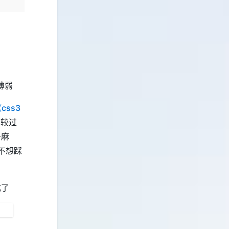
薄弱
css3
比较过
于麻
不想踩
成了