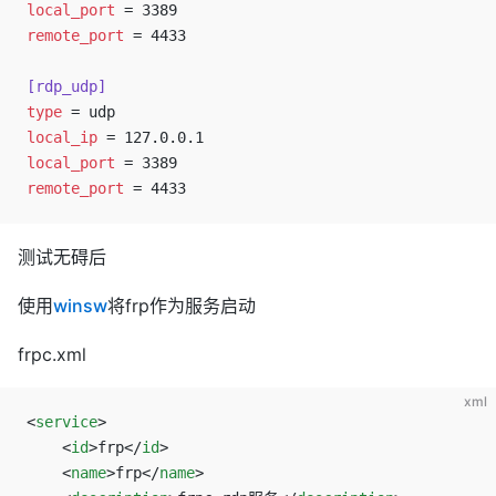
local_port
 = 3389
remote_port
 = 4433
[rdp_udp]
type
 = udp
local_ip
 = 127.0.0.1
local_port
 = 3389
remote_port
 = 4433
测试无碍后
使用
winsw
将frp作为服务启动
frpc.xml
xml
<
service
>
    <
id
>frp</
id
>
    <
name
>frp</
name
>