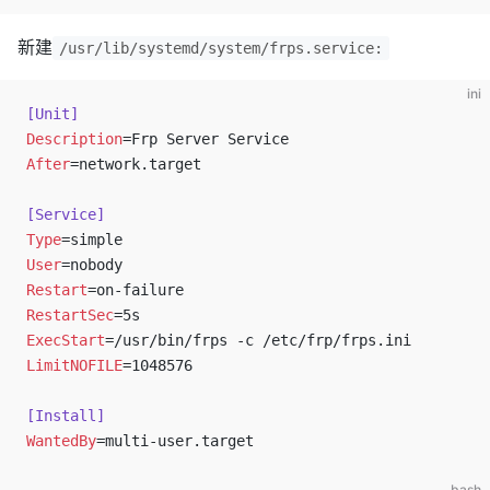
新建
/usr/lib/systemd/system/frps.service:
ini
[Unit]
Description
=Frp Server Service
After
=network.target
[Service]
Type
=simple
User
=nobody
Restart
=on-failure
RestartSec
=5s
ExecStart
=/usr/bin/frps -c /etc/frp/frps.ini
LimitNOFILE
=1048576
[Install]
WantedBy
=multi-user.target
bash