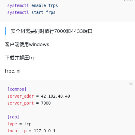
systemctl
 enable
 frps
systemctl
 start
 frps
安全组需要同时放行7000和4433端口
客户端使用windows
下载并解压frp
frpc.ini
ini
[common]
server_addr
 = 42.192.48.40
server_port
 = 7000
[rdp]
type
 = tcp
local_ip
 = 127.0.0.1