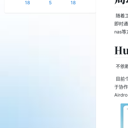
18
5
18
​ 随
即时通
nas
Hu
​ 不
​ 目
于协作
Airdr