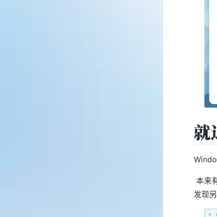
就
Wind
​ 本
发现另