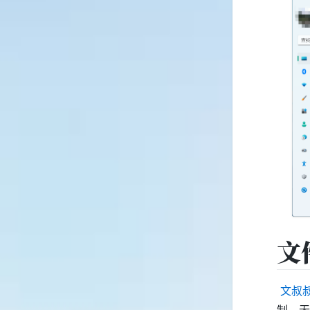
文
​
文叔
制，无