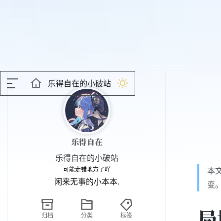
乐得自在的小破站
乐得自在
乐得自在的小破站
可能走错地方了吖
本文
闲来无事的小本本.
变
局
归档
分类
标签