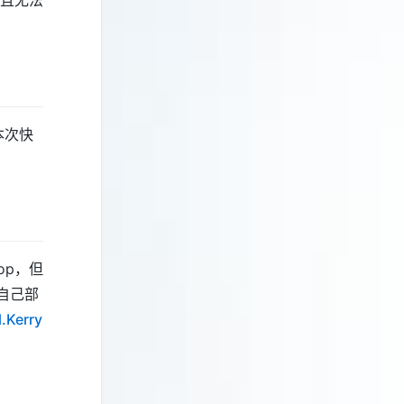
本次快
op，但
自己部
.Kerry