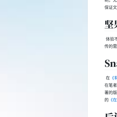
保证文
坚
​ 体
传的需
Sn
​ 在
《有
在笔者
署的版
的
《在
后