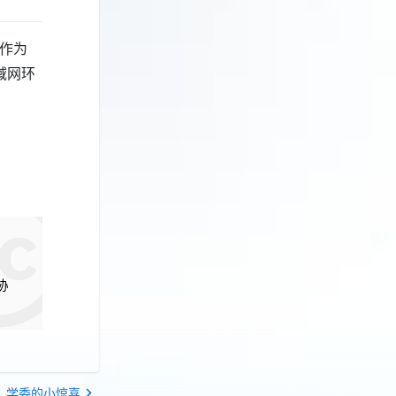
地作为
域网环
协
学委的小惊喜